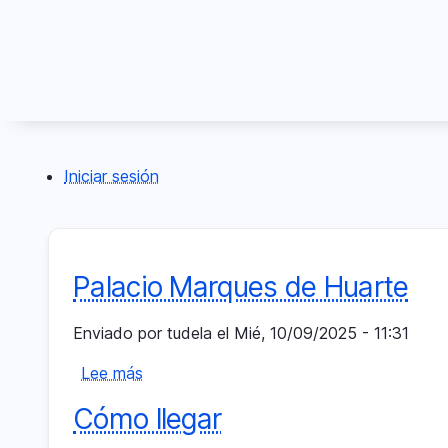
Pasar
al
contenido
principal
Iniciar sesión
Menú
del
compte
Palacio Marques de Huarte
d'usuari
Enviado por
tudela
el
Mié, 10/09/2025 - 11:31
Lee más
sobre
Palacio
Cómo llegar
Marques
de