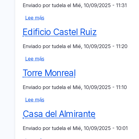
Enviado por
tudela
el
Mié, 10/09/2025 - 11:31
Huarte
Lee más
sobre
Cómo
Edificio Castel Ruiz
llegar
Enviado por
tudela
el
Mié, 10/09/2025 - 11:20
Lee más
sobre
Edificio
Torre Monreal
Castel
Ruiz
Enviado por
tudela
el
Mié, 10/09/2025 - 11:10
Lee más
sobre
Torre
Casa del Almirante
Monreal
Enviado por
tudela
el
Mié, 10/09/2025 - 10:01