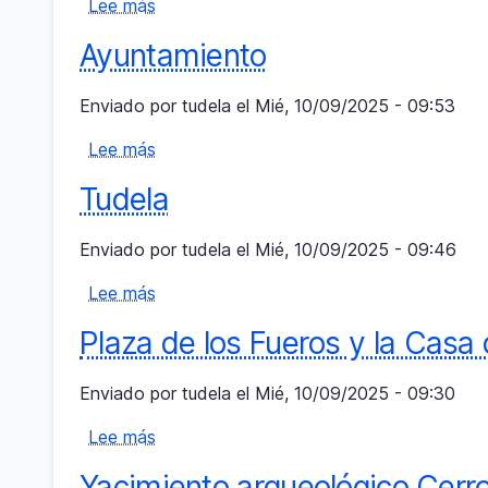
Lee más
sobre
Casa
Ayuntamiento
del
Almirante
Enviado por
tudela
el
Mié, 10/09/2025 - 09:53
Lee más
sobre
Ayuntamiento
Tudela
Enviado por
tudela
el
Mié, 10/09/2025 - 09:46
Lee más
sobre
Tudela
Plaza de los Fueros y la Casa 
Enviado por
tudela
el
Mié, 10/09/2025 - 09:30
Lee más
sobre
Plaza
Yacimiento arqueológico Cerr