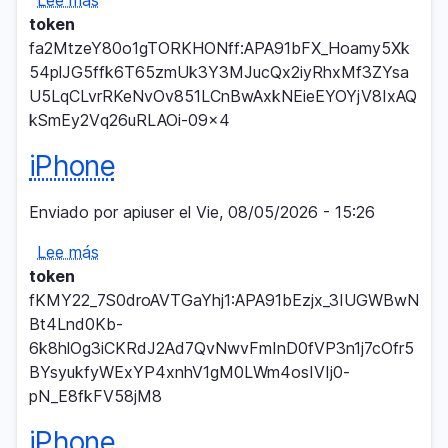
Lee más
sobre
token
iPhone
fa2MtzeY80o1gTORKHONff:APA91bFX_Hoamy5Xk
54plJG5ffk6T65zmUk3Y3MJucQx2iyRhxMf3ZYsa
U5LqCLvrRKeNvOv851LCnBwAxkNEieEYOYjV8IxAQ
kSmEy2Vq26uRLAOi-09x4
iPhone
Enviado por
apiuser
el
Vie, 08/05/2026 - 15:26
Lee más
sobre
token
iPhone
fKMY22_7S0droAVTGaYhj1:APA91bEzjx_3IUGWBwN
Bt4Lnd0Kb-
6k8hlOg3iCKRdJ2Ad7QvNwvFmInD0fVP3n1j7cOfr5
BYsyukfyWExYP4xnhV1gM0LWm4osIVIj0-
pN_E8fkFV58jM8
iPhone