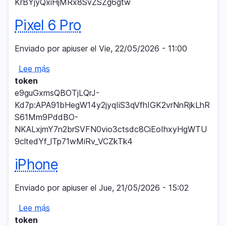
KrBYjyQxiHjMRx8SvZSZg6gtw
Pixel 6 Pro
Enviado por
apiuser
el
Vie, 22/05/2026 - 11:00
Lee más
sobre
token
Pixel
e9guGxmsQBOTjLQrJ-
6
Kd7p:APA91bHegW14y2jyqIiS3qVfhIGK2vrNnRjkLhR
Pro
S61Mm9PddBO-
NKALxjmY7n2brSVFN0vio3ctsdc8CiEoIhxyHgWTU
9cltedYf_lTp71wMiRv_VCZkTk4
iPhone
Enviado por
apiuser
el
Jue, 21/05/2026 - 15:02
Lee más
sobre
token
iPhone