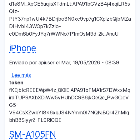
d1e8M_XpGE5uqjisXTdmLt:APA91bGVzB4j4xqiLR5s
QIz-
PtY37np1wU4k7BDrjbo3N0xc9vp7g1CXplzbQjbMZa
DIHvbI43WOp7kZzlo-
c0Dm6b0FyJYq7rWWNo7P1mOsM9d-2k_AnuU
iPhone
Enviado por
apiuser
el
Mar, 19/05/2026 - 08:39
Lee más
sobre
token
iPhone
fKEjbIcREEEWpW4z_8l0lE:APA91bFMA1rS7DWxxMq
irdTUP9AXbXDjWw5yHUhDC9B6jkOeQe_PwGCjoV
G5-
V94CsXZwbYI8x6xqJS4NYmm0I7NQNjBQr4ZhMlq
bhB8SiyyrZ-FL9RlOQE
SM-A105FN