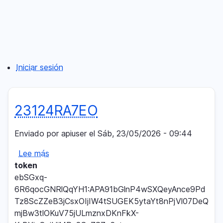
Pasar
al
contenido
principal
Iniciar sesión
Menú
del
23124RA7EO
compte
d'usuari
Enviado por
apiuser
el
Sáb, 23/05/2026 - 09:44
Lee más
sobre
token
23124RA7EO
ebSGxq-
6R6qocGNRlQqYH1:APA91bGlnP4wSXQeyAnce9Pd
Tz8ScZZeB3jCsxOIjIW4tSUGEK5ytaYt8nPjVl07DeQ
mjBw3tlOKuV75jULmznxDKnFkX-