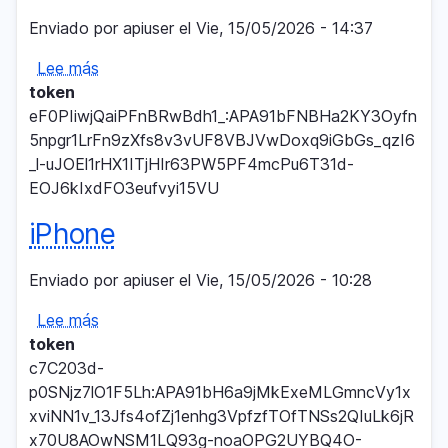
Enviado por
apiuser
el
Vie, 15/05/2026 - 14:37
Lee más
sobre
token
SM-
eF0PIiwjQaiPFnBRwBdh1_:APA91bFNBHa2KY3Oyfn
A105FN
5npgr1LrFn9zXfs8v3vUF8VBJVwDoxq9iGbGs_qzI6
_l-uJOEl1rHX1ITjHIr63PW5PF4mcPu6T31d-
EOJ6kIxdFO3eufvyi15VU
iPhone
Enviado por
apiuser
el
Vie, 15/05/2026 - 10:28
Lee más
sobre
token
iPhone
c7C203d-
p0SNjz7lO1F5Lh:APA91bH6a9jMkExeMLGmncVy1x
xviNN1v_13Jfs4ofZj1enhg3VpfzfTOfTNSs2QIuLk6jR
x70U8AOwNSM1LQ93g-noaOPG2UYBQ4O-