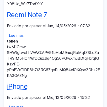
Y08Ua_8St7TodXsY
Redmi Note 7
Enviado por
apiuser
el
Jue, 14/05/2026 - 07:32
Lee más
sobre
token
Redmi
fwM1Gmw-
Note
SHWtgtwohhVAWO:APA91bHoM9ruojRoMqtZ3LeZa
7
TR9IM5HO4WrDCuxJlq4Og56PGwXmuBDtqFbrqfG
KzvPE-
yPaEVxTlDR8ls7t3RC6ZqcRuMQ84elOKQse3Dhz2F
KA3QAZNg
iPhone
Enviado por
apiuser
el
Mié, 13/05/2026 - 15:32