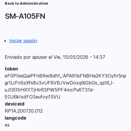
Pasar
Back to Administration
Ruta
al
SM-A105FN
contenido
de
principal
navegación
Iniciar sesión
Menú
del
Enviado por
apiuser
el
Vie, 15/05/2026 - 14:37
compte
token
d'usuari
eF0PIiwjQaiPFnBRwBdh1_:APA91bFNBHa2KY3Oyfn5np
gr1LrFn9zXfs8v3vUF8VBJVwDoxq9iGbGs_qzI6_l-
uJOEl1rHX1ITjHIr63PW5PF4mcPu6T31d-
EOJ6kIxdFO3eufvyi15VU
deviceid
RP1A.200720.012
langcode
es