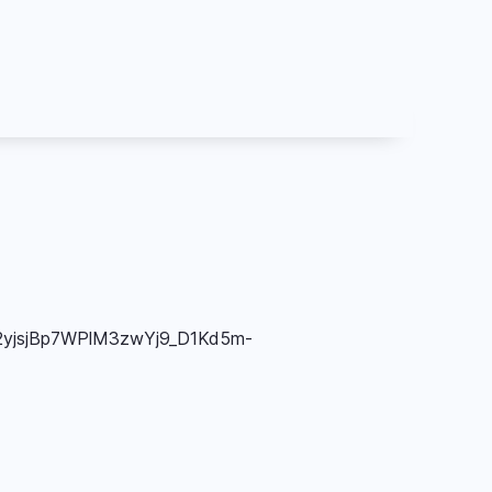
2yjsjBp7WPlM3zwYj9_D1Kd5m-