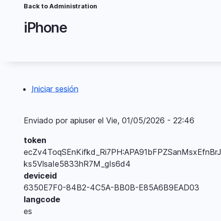
Pasar
Back to Administration
Ruta
al
iPhone
contenido
de
principal
navegación
Iniciar sesión
Menú
del
Enviado por
apiuser
el
Vie, 01/05/2026 - 22:46
compte
token
d'usuari
ecZv4ToqSEnKifkd_Ri7PH:APA91bFPZSanMsxEfnBr
ks5VlsaIe5833hR7M_gIs6d4
deviceid
6350E7F0-84B2-4C5A-BB0B-E85A6B9EAD03
langcode
es