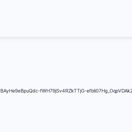
JBAyHe9eBpuQdc-fWH79jSv4RZkTTjG-efbli07Hg_OqpVDAk