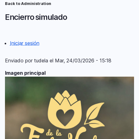
Pasar
Back to Administration
Ruta
al
Encierro simulado
contenido
de
principal
navegación
Iniciar sesión
Menú
del
Enviado por
tudela
el
Mar, 24/03/2026 - 15:18
compte
Imagen principal
d'usuari