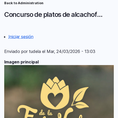
Pasar
Back to Administration
Ruta
al
Concurso de platos de alcachofa Castel-Ruiz
contenido
de
principal
navegación
Iniciar sesión
Menú
del
Enviado por
tudela
el
Mar, 24/03/2026 - 13:03
compte
Imagen principal
d'usuari