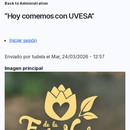
Pasar
Back to Administration
Ruta
al
“Hoy comemos con UVESA”
contenido
de
principal
navegación
Iniciar sesión
Menú
del
Enviado por
tudela
el
Mar, 24/03/2026 - 12:57
compte
Imagen principal
d'usuari