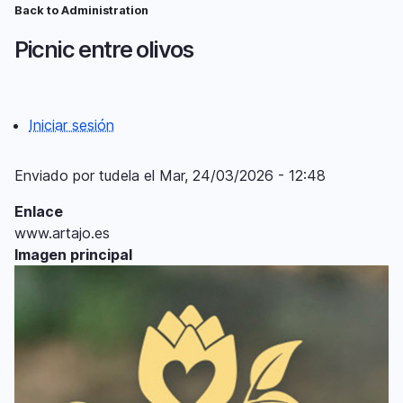
Pasar
Back to Administration
Ruta
al
Picnic entre olivos
contenido
de
principal
navegación
Iniciar sesión
Menú
del
Enviado por
tudela
el
Mar, 24/03/2026 - 12:48
compte
Enlace
d'usuari
www.artajo.es
Imagen principal