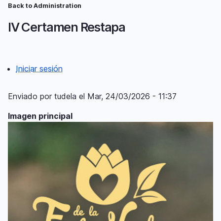
Pasar
Back to Administration
Ruta
al
IV Certamen Restapa
contenido
de
principal
navegación
Iniciar sesión
Menú
del
Enviado por
tudela
el
Mar, 24/03/2026 - 11:37
compte
Imagen principal
d'usuari