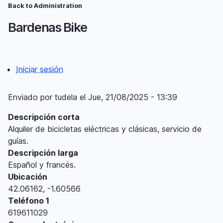
Pasar
Back to Administration
Ruta
al
Bardenas Bike
contenido
de
principal
navegación
Iniciar sesión
Menú
del
Enviado por
tudela
el
Jue, 21/08/2025 - 13:39
compte
Descripción corta
d'usuari
Alquiler de bicicletas eléctricas y clásicas, servicio de
guías.
Descripción larga
Español y francés.
Ubicación
42.06162, -1.60566
Teléfono 1
619611029