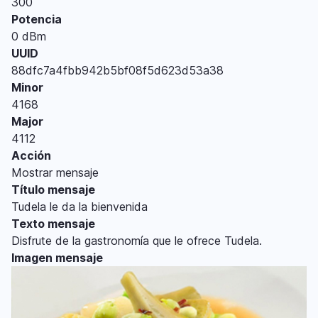
300
Potencia
0 dBm
UUID
88dfc7a4fbb942b5bf08f5d623d53a38
Minor
4168
Major
4112
Acción
Mostrar mensaje
Título mensaje
Tudela le da la bienvenida
Texto mensaje
Disfrute de la gastronomía que le ofrece Tudela.
Imagen mensaje