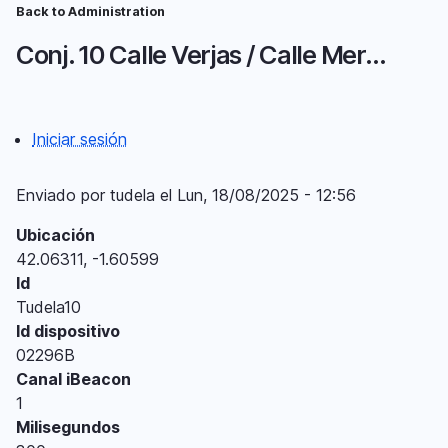
Pasar
Back to Administration
Ruta
al
Conj. 10 Calle Verjas / Calle Merced
contenido
de
principal
navegación
Iniciar sesión
Menú
del
Enviado por
tudela
el
Lun, 18/08/2025 - 12:56
compte
Ubicación
d'usuari
42.06311, -1.60599
Id
Tudela10
Id dispositivo
02296B
Canal iBeacon
1
Milisegundos