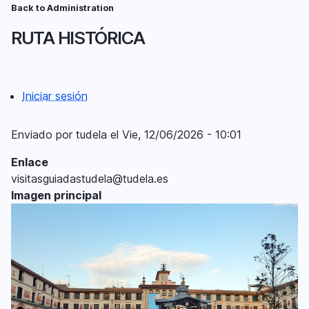
Pasar
Back to Administration
Ruta
al
RUTA HISTÓRICA
contenido
de
principal
navegación
Iniciar sesión
Menú
del
Enviado por
tudela
el
Vie, 12/06/2026 - 10:01
compte
Enlace
d'usuari
visitasguiadastudela@tudela.es
Imagen principal