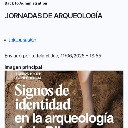
Pasar
Back to Administration
Ruta
al
JORNADAS DE ARQUEOLOGÍA
contenido
de
principal
navegación
Iniciar sesión
Menú
del
Enviado por
tudela
el
Jue, 11/06/2026 - 13:55
compte
Imagen principal
d'usuari