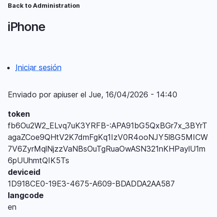
Pasar
Back to Administration
Ruta
al
iPhone
contenido
de
principal
navegación
Iniciar sesión
Menú
del
Enviado por
apiuser
el
Jue, 16/04/2026 - 14:40
compte
token
d'usuari
fb6Ou2W2_ELvq7uK3YRFB-:APA91bG5QxBGr7x_3BYrT
agaZCoe9QHtV2K7dmFgKq1IzV0R4ooNJY5l8G5MICW
7V6ZyrMqlNjzzVaNBsOuTgRuaOwASN321nKHPaylU1m
6pUUhmtQIK5Ts
deviceid
1D918CE0-19E3-4675-A609-BDADDA2AA587
langcode
en