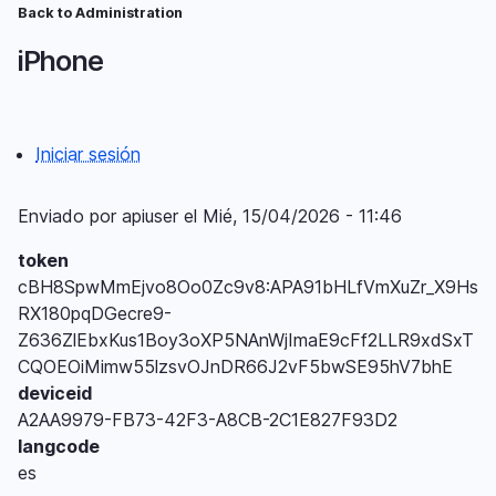
Pasar
Back to Administration
Ruta
al
iPhone
contenido
de
principal
navegación
Iniciar sesión
Menú
del
Enviado por
apiuser
el
Mié, 15/04/2026 - 11:46
compte
token
d'usuari
cBH8SpwMmEjvo8Oo0Zc9v8:APA91bHLfVmXuZr_X9Hs
RX180pqDGecre9-
Z636ZlEbxKus1Boy3oXP5NAnWjImaE9cFf2LLR9xdSxT
CQOEOiMimw55lzsvOJnDR66J2vF5bwSE95hV7bhE
deviceid
A2AA9979-FB73-42F3-A8CB-2C1E827F93D2
langcode
es