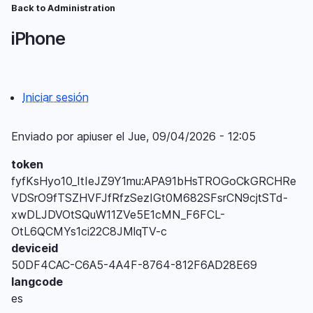
Pasar
Back to Administration
Ruta
al
iPhone
contenido
de
principal
navegación
Iniciar sesión
Menú
del
Enviado por
apiuser
el
Jue, 09/04/2026 - 12:05
compte
token
d'usuari
fyfKsHyo10_ItIeJZ9Y1mu:APA91bHsTROGoCkGRCHRe
VDSrO9fTSZHVFJfRfzSezIGt0M682SFsrCN9cjtSTd-
xwDLJDVOtSQuW11ZVe5E1cMN_F6FCL-
OtL6QCMYs1ci22C8JMlqTV-c
deviceid
50DF4CAC-C6A5-4A4F-8764-812F6AD28E69
langcode
es