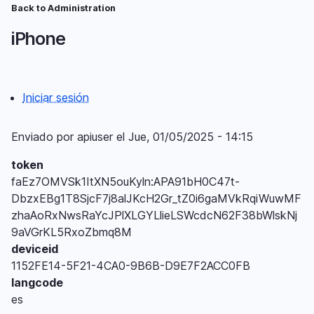
Pasar
Back to Administration
Ruta
al
iPhone
contenido
de
principal
navegación
Iniciar sesión
Menú
del
Enviado por
apiuser
el
Jue, 01/05/2025 - 14:15
compte
token
d'usuari
faEz7OMVSk1ItXN5ouKyln:APA91bH0C47t-
DbzxEBg1T8SjcF7j8alJKcH2Gr_tZ0i6gaMVkRqiWuwMF
zhaAoRxNwsRaYcJPlXLGYLlieLSWcdcN62F38bWlskNj
9aVGrKL5RxoZbmq8M
deviceid
1152FE14-5F21-4CA0-9B6B-D9E7F2ACC0FB
langcode
es